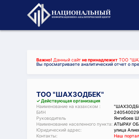
Важно!
Данный сайт
не принадлежит
ТОО "ША
Вы просматриваете аналитический отчет о пр
ТОО "ШАХЗОДБЕК"
✓ Действующая организация
Наименование на казахском :
"ШАХЗОДБЕ
БИН
240540029
Руководитель
Янгибоев Ш
Наименование населенного пункта:
АТЫРАУ ОБ
Юридический адрес:
улица Алие
Koнтaкты:
Наш портал