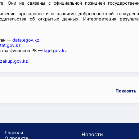
та. Они не связаны с официальной позицией государствен
шение прозрачности и развитие добросовестной конкуренц
одательства об открытых данных. Интерпретация результа
стан —
data.egov.kz
tat.gov.kz
ства финансов РК —
kgd.gov.kz
zakup.gov.kz
Показать
Главная
Новости
О проекте