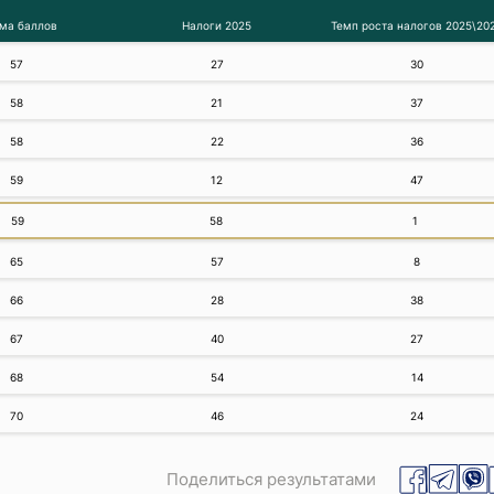
ма баллов
Налоги 2025
Темп роста налогов 2025\20
57
27
30
58
21
37
58
22
36
59
12
47
59
58
1
65
57
8
66
28
38
67
40
27
68
54
14
70
46
24
Поделиться результатами