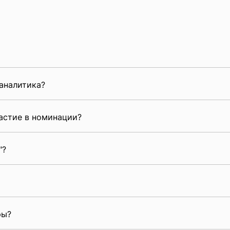
аналитика?
астие в номинации?
"?
ры?