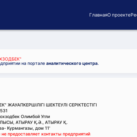
Главная
О проекте
Ре
ХЗОДБЕК"
едприятии на портале
аналитического центра
.
К" ЖАУАПКЕРШІЛІГІ ШЕКТЕУЛІ СЕРІКТЕСТІГІ
531
охзодбек Олимбой Угли
ЛЫСЫ, АТЫРАУ Қ.Ә., АТЫРАУ Қ.
ва- Курмангазы, дом 11'
 не предоставляет контакты предприятий