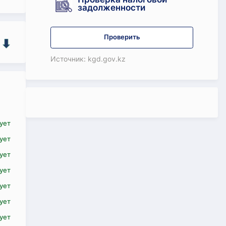
задолженности
Проверить
Источник: kgd.gov.kz
ует
ует
ует
ует
ует
ует
ует