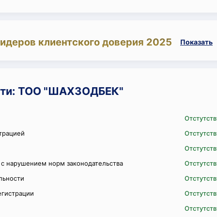
лидеров клиентского доверия 2025
Показать
сти: ТОО "ШАХЗОДБЕК"
Отстутств
трацией
Отстутств
Отстутств
 с нарушением норм законодательства
Отстутств
ельности
Отстутств
егистрации
Отстутств
Отстутств