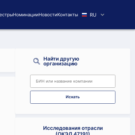
естры
Номинации
Новости
Koнтaкты
RU
Найти другую
организацию
Искать
Исследования отрасли
(ОКЭД 47191)