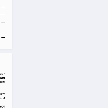
ва-
вид
хся
ких
ным
ают