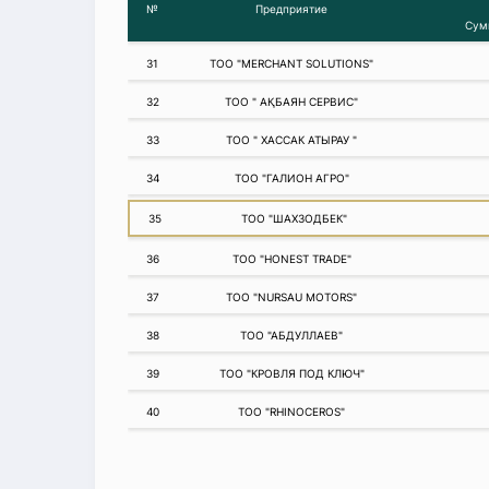
№
Предприятие
Сум
31
ТОО "MERCHANT SOLUTIONS"
32
ТОО " АҚБАЯН СЕРВИС"
33
ТОО " ХАССАК АТЫРАУ "
34
ТОО "ГАЛИОН АГРО"
35
ТОО "ШАХЗОДБЕК"
36
ТОО "HONEST TRADE"
37
ТОО "NURSAU MOTORS"
38
ТОО "АБДУЛЛАЕВ"
39
ТОО "КРОВЛЯ ПОД КЛЮЧ"
40
ТОО "RHINOCEROS"