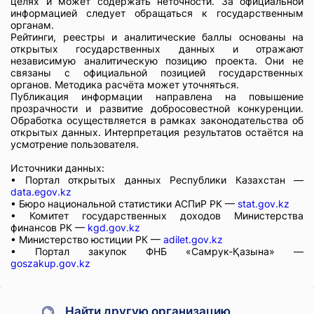
целях и может содержать неточности. За официальной
информацией следует обращаться к государственным
органам.
Рейтинги, реестры и аналитические баллы основаны на
открытых государственных данных и отражают
независимую аналитическую позицию проекта. Они не
связаны с официальной позицией государственных
органов. Методика расчёта может уточняться.
Публикация информации направлена на повышение
прозрачности и развитие добросовестной конкуренции.
Обработка осуществляется в рамках законодательства об
открытых данных. Интерпретация результатов остаётся на
усмотрение пользователя.
Источники данных:
• Портал открытых данных Республики Казахстан —
data.egov.kz
• Бюро национальной статистики АСПиР РК —
stat.gov.kz
• Комитет государственных доходов Министерства
финансов РК —
kgd.gov.kz
• Министерство юстиции РК —
adilet.gov.kz
• Портал закупок ФНБ «Самрук-Қазына» —
goszakup.gov.kz
Найти другую организацию