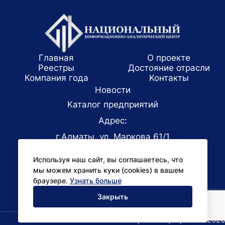
Главная
О проекте
Реестры
Достояние отрасли
Компания года
Koнтaкты
Новости
Каталог предприятий
Адрес:
г.Алматы, ул. Маркова 61/1
E-mail:
Используя наш сайт, вы соглашаетесь, что
office@niac.kz
мы можем хранить куки (cookies) в вашем
Для СМИ:
браузере.
Узнать больше
pr@niac.kz
Закрыть
Все права защищены © 2026