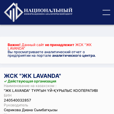
Важно!
Данный сайт
не принадлежит
ЖСК "ЖК
LAVANDA"
Вы просматриваете аналитический отчет о
предприятии на портале
аналитического центра
.
ЖСК "ЖК LAVANDA"
✓ Действующая организация
Наименование на казахском :
"ЖК LAVANDA" ТҰРҒЫН ҮЙ-ҚҰРЫЛЫС КООПЕРАТИВІ
БИН
240540032857
Руководитель
Серикова Диана Сымбатқызы