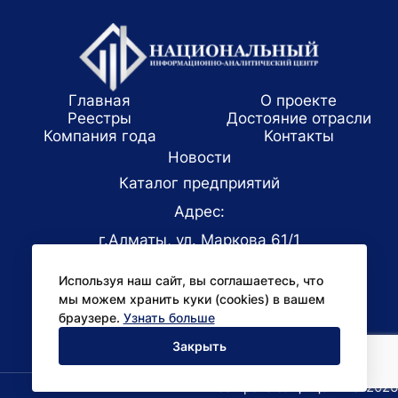
Главная
О проекте
Реестры
Достояние отрасли
Компания года
Koнтaкты
Новости
Каталог предприятий
Адрес:
г.Алматы, ул. Маркова 61/1
E-mail:
Используя наш сайт, вы соглашаетесь, что
office@niac.kz
мы можем хранить куки (cookies) в вашем
Для СМИ:
браузере.
Узнать больше
pr@niac.kz
Закрыть
Все права защищены © 2026