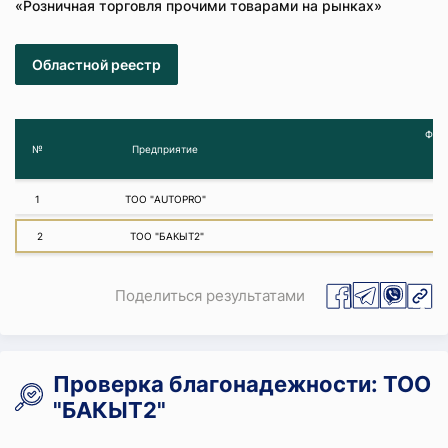
«Розничная торговля прочими товарами на рынках»
Областной реестр
Фина
№
Предприятие
1
ТОО "AUTOPRO"
2
ТОО "БАКЫТ2"
Поделиться результатами
Проверка благонадежности: ТОО
"БАКЫТ2"