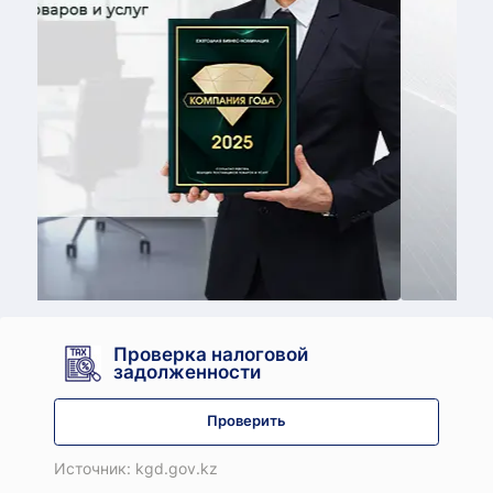
Принять у
Проверка налоговой
задолженности
Проверить
Источник: kgd.gov.kz