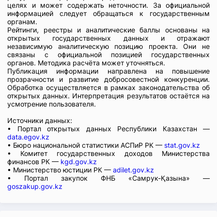
целях и может содержать неточности. За официальной
информацией следует обращаться к государственным
органам.
Рейтинги, реестры и аналитические баллы основаны на
открытых государственных данных и отражают
независимую аналитическую позицию проекта. Они не
связаны с официальной позицией государственных
органов. Методика расчёта может уточняться.
Публикация информации направлена на повышение
прозрачности и развитие добросовестной конкуренции.
Обработка осуществляется в рамках законодательства об
открытых данных. Интерпретация результатов остаётся на
усмотрение пользователя.
Источники данных:
• Портал открытых данных Республики Казахстан —
data.egov.kz
• Бюро национальной статистики АСПиР РК —
stat.gov.kz
• Комитет государственных доходов Министерства
финансов РК —
kgd.gov.kz
• Министерство юстиции РК —
adilet.gov.kz
• Портал закупок ФНБ «Самрук-Қазына» —
goszakup.gov.kz