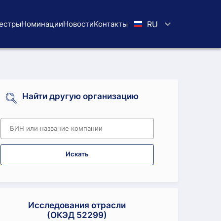
естры
Номинации
Новости
Koнтaкты
RU
Найти другую организацию
Искать
Исследования отрасли
(ОКЭД 52299)