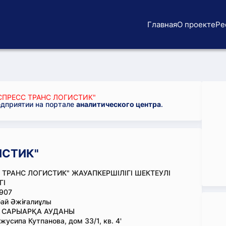
Главная
О проекте
Ре
СПРЕСС ТРАНС ЛОГИСТИК"
едприятии на портале
аналитического центра
.
ИСТИК"
 ТРАНС ЛОГИСТИК" ЖАУАПКЕРШІЛІГІ ШЕКТЕУЛІ
ГІ
907
ай Әжіғалиұлы
, САРЫАРҚА АУДАНЫ
усипа Кутпанова, дом 33/1, кв. 4'