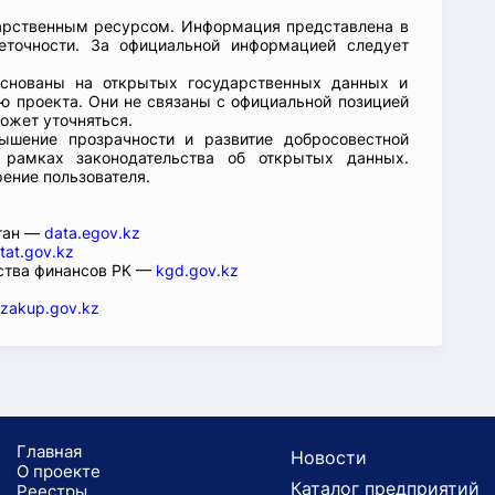
арственным ресурсом. Информация представлена в
еточности. За официальной информацией следует
основаны на открытых государственных данных и
 проекта. Они не связаны с официальной позицией
ожет уточняться.
ышение прозрачности и развитие добросовестной
 рамках законодательства об открытых данных.
рение пользователя.
стан —
data.egov.kz
tat.gov.kz
ства финансов РК —
kgd.gov.kz
zakup.gov.kz
Главная
Новости
О проекте
Каталог предприятий
Реестры