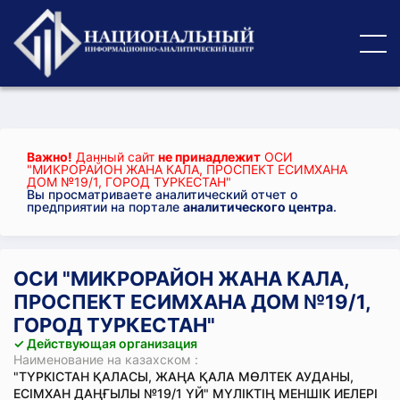
Важно!
Данный сайт
не принадлежит
ОСИ
"МИКРОРАЙОН ЖАНА КАЛА, ПРОСПЕКТ ЕСИМХАНА
ДОМ №19/1, ГОРОД ТУРКЕСТАН"
Вы просматриваете аналитический отчет о
предприятии на портале
аналитического центра
.
ОСИ "МИКРОРАЙОН ЖАНА КАЛА,
ПРОСПЕКТ ЕСИМХАНА ДОМ №19/1,
ГОРОД ТУРКЕСТАН"
✓ Действующая организация
Наименование на казахском :
"ТҮРКІСТАН ҚАЛАСЫ, ЖАҢА ҚАЛА МӨЛТЕК АУДАНЫ,
ЕСІМХАН ДАҢҒЫЛЫ №19/1 ҮЙ" МҮЛІКТІҢ МЕНШІК ИЕЛЕРІ