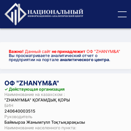
Важно!
Данный сайт
не принадлежит
ОФ "ZHANYM&A"
Вы просматриваете аналитический отчет о
предприятии на портале
аналитического центра
.
ОФ "ZHANYM&A"
✓ Действующая организация
Наименование на казахском :
"ZHANYM&A" ҚОҒАМДЫҚ ҚОРЫ
БИН
240640003515
Руководитель
Баймырза Жанымгүлл Тоқтықарақызы
Наименование населенного пункта: