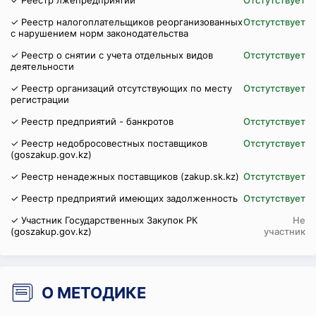
✓ Реестр лжепредприятий
Отстутствует
✓ Реестр налогоплательщиков реорганизованных
Отстутствует
с нарушением норм законодательства
✓ Реестр о снятии с учета отдельных видов
Отстутствует
деятельности
✓ Реестр организаций отсутствующих по месту
Отстутствует
регистрации
✓ Реестр предприятий - банкротов
Отстутствует
✓ Реестр недобросовестных поставщиков
Отстутствует
(goszakup.gov.kz)
✓ Реестр ненадежных поставщиков (zakup.sk.kz)
Отстутствует
✓ Реестр предприятий имеющих задолженность
Отстутствует
✓ Участник Государственных Закупок РК
Не
(goszakup.gov.kz)
участник
О МЕТОДИКЕ