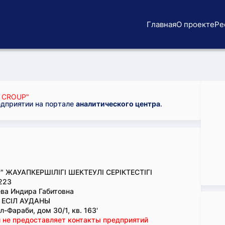
Главная
О проекте
Ре
 CROUP"
едприятии на портале
аналитического центра
.
" ЖАУАПКЕРШІЛІГІ ШЕКТЕУЛІ СЕРІКТЕСТІГІ
223
ва Индира Габитовна
, ЕСІЛ АУДАНЫ
-Фараби, дом 30/1, кв. 163'
 не предоставляет контакты предприятий