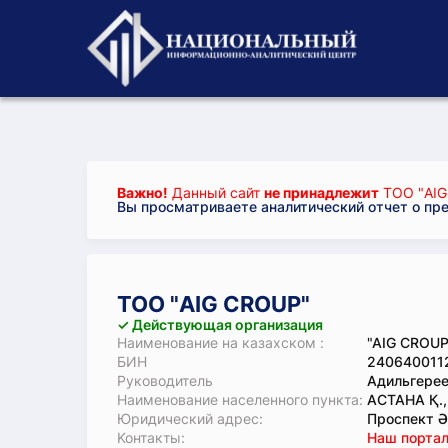
Важно!
Данный сайт
не принадлежит
ТОО "AIG
Вы просматриваете аналитический отчет о пр
ТОО "AIG CROUP"
✓ Действующая организация
Наименование на казахском :
"AIG CROUP
БИН
240640011
Руководитель
Адильгерее
Наименование населенного пункта:
АСТАНА Қ.
Юридический адрес:
Проспект Әл
Koнтaкты:
Наш портал