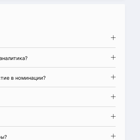
аналитика?
стие в номинации?
ры?