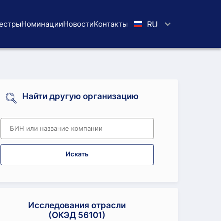
естры
Номинации
Новости
Koнтaкты
RU
Найти другую организацию
Искать
Исследования отрасли
(ОКЭД 56101)