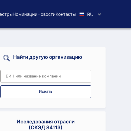
естры
Номинации
Новости
Koнтaкты
RU
Найти другую организацию
Искать
Исследования отрасли
(ОКЭД 84113)