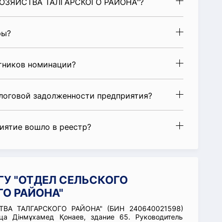
ХОЗЯЙСТВА ТАЛГАРСКОГО РАЙОНА"?
ры?
стников номинации?
алоговой задолженности предприятия?
риятие вошло в реестр?
 ГУ "ОТДЕЛ СЕЛЬСКОГО
О РАЙОНА"
ТВА ТАЛГАРСКОГО РАЙОНА" (БИН 240640021598)
ца Дінмұхамед Қонаев, здание 65. Руководитель