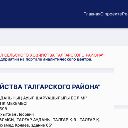
Главная
О проекте
Ре
ЕЛ СЕЛЬСКОГО ХОЗЯЙСТВА ТАЛГАРСКОГО РАЙОНА"
едприятии на портале
аналитического центра
.
ЯЙСТВА ТАЛГАРСКОГО РАЙОНА"
АУДАНЫНЫҢ АУЫЛ ШАРУАШЫЛЫҒЫ БӨЛІМІ"
ІК МЕКЕМЕСІ
598
ахытжан Лесович
ЛЫСЫ, ТАЛҒАР АУДАНЫ, ТАЛҒАР Қ.Ә., ТАЛҒАР Қ.
ұхамед Қонаев, здание 65'