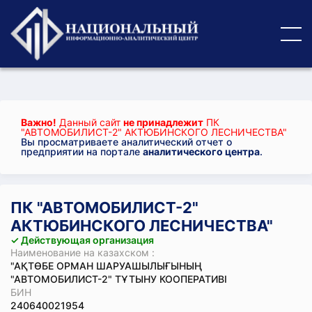
Важно!
Данный сайт
не принадлежит
ПК
"АВТОМОБИЛИСТ-2" АКТЮБИНСКОГО ЛЕСНИЧЕСТВА"
Вы просматриваете аналитический отчет о
предприятии на портале
аналитического центра
.
ПК "АВТОМОБИЛИСТ-2"
АКТЮБИНСКОГО ЛЕСНИЧЕСТВА"
✓ Действующая организация
Наименование на казахском :
"АҚТӨБЕ ОРМАН ШАРУАШЫЛЫҒЫНЫҢ
"АВТОМОБИЛИСТ-2" ТҰТЫНУ КООПЕРАТИВІ
БИН
240640021954