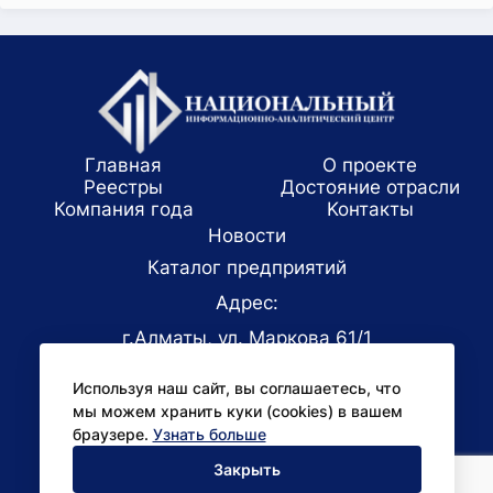
Главная
О проекте
Реестры
Достояние отрасли
Компания года
Koнтaкты
Новости
Каталог предприятий
Адрес:
г.Алматы, ул. Маркова 61/1
E-mail:
Используя наш сайт, вы соглашаетесь, что
office@niac.kz
мы можем хранить куки (cookies) в вашем
Для СМИ:
браузере.
Узнать больше
pr@niac.kz
Закрыть