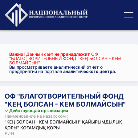
Важно!
Данный сайт
не принадлежит
ОФ
"БЛАГОТВОРИТЕЛЬНЫЙ ФОНД "КЕҢ БОЛСАН - КЕМ
БОЛМАЙСЫН"
Вы просматриваете аналитический отчет о
предприятии на портале
аналитического центра
.
ОФ "БЛАГОТВОРИТЕЛЬНЫЙ ФОНД
"КЕҢ БОЛСАН - КЕМ БОЛМАЙСЫН"
✓ Действующая организация
Наименование на казахском :
"КЕҢ БОЛСАН - КЕМ БОЛМАЙСЫН" ҚАЙЫРЫМДЫЛЫҚ
ҚОРЫ" ҚОҒАМДЫҚ ҚОРЫ
БИН