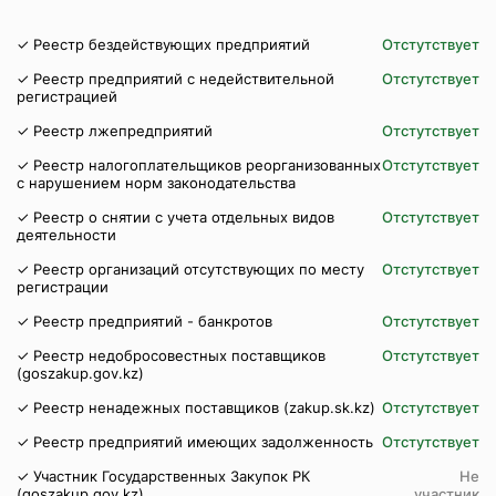
✓ Реестр бездействующих предприятий
Отстутствует
✓ Реестр предприятий с недействительной
Отстутствует
регистрацией
✓ Реестр лжепредприятий
Отстутствует
✓ Реестр налогоплательщиков реорганизованных
Отстутствует
с нарушением норм законодательства
✓ Реестр о снятии с учета отдельных видов
Отстутствует
деятельности
✓ Реестр организаций отсутствующих по месту
Отстутствует
регистрации
✓ Реестр предприятий - банкротов
Отстутствует
✓ Реестр недобросовестных поставщиков
Отстутствует
(goszakup.gov.kz)
✓ Реестр ненадежных поставщиков (zakup.sk.kz)
Отстутствует
✓ Реестр предприятий имеющих задолженность
Отстутствует
✓ Участник Государственных Закупок РК
Не
(goszakup.gov.kz)
участник