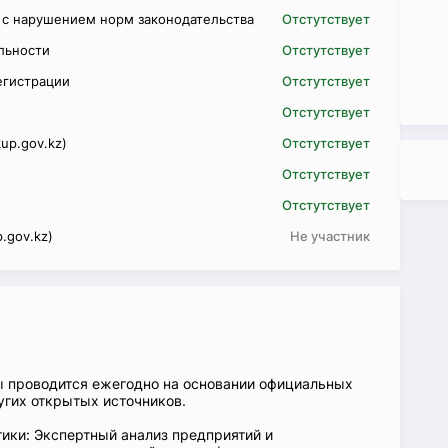
 с нарушением норм законодательства
Отстутствует
ельности
Отстутствует
егистрации
Отстутствует
Отстутствует
up.gov.kz)
Отстутствует
Отстутствует
Отстутствует
.gov.kz)
Не участник
ы проводится ежегодно на основании официальных
угих открытых источников.
ики: Экспертный анализ предприятий и