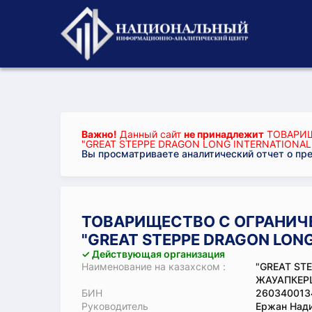
Важно!
Данный сайт
не принадлежит
ТОВАРИЩ
"GREAT STEPPE DRAGON LONG INTERNATIONAL
Вы просматриваете аналитический отчет о пр
ТОВАРИЩЕСТВО С ОГРАНИЧ
"GREAT STEPPE DRAGON LONG
✓ Действующая организация
Наименование на казахском :
"GREAT ST
ЖАУАПКЕРШ
БИН
260340013
Руководитель
Ержан Над