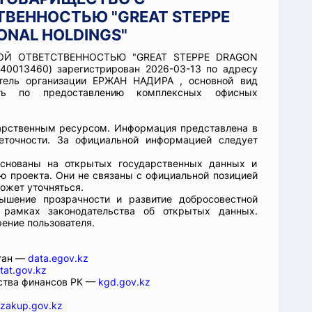
ВЕННОСТЬЮ "GREAT STEPPE
ONAL HOLDINGS"
НОЙ ОТВЕТСТВЕННОСТЬЮ "GREAT STEPPE DRAGON
0013460) зарегистрирован 2026-03-13 по адресу
итель организации ЕРЖАН НАДИРА , основной вид
сть по предоставлению комплексных офисных
арственным ресурсом. Информация представлена в
еточности. За официальной информацией следует
основаны на открытых государственных данных и
 проекта. Они не связаны с официальной позицией
ожет уточняться.
ышение прозрачности и развитие добросовестной
 рамках законодательства об открытых данных.
рение пользователя.
стан —
data.egov.kz
tat.gov.kz
ства финансов РК —
kgd.gov.kz
zakup.gov.kz