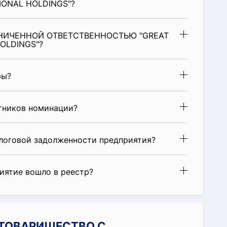
IONAL HOLDINGS"?
АНИЧЕННОЙ ОТВЕТСТВЕННОСТЬЮ "GREAT
OLDINGS"?
ры?
стников номинации?
алоговой задолженности предприятия?
риятие вошло в реестр?
и ТОВАРИЩЕСТВО С