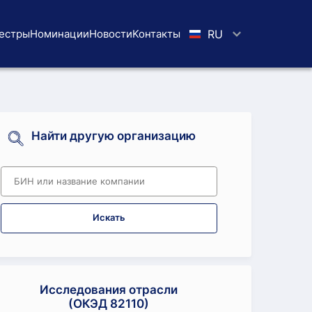
естры
Номинации
Новости
Koнтaкты
RU
Найти другую организацию
Искать
Исследования отрасли
(ОКЭД 82110)