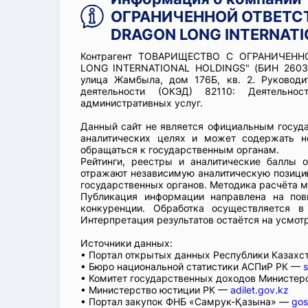
ОГРАНИЧЕННОЙ ОТВЕТСТ
DRAGON LONG INTERNATI
Контрагент ТОВАРИЩЕСТВО С ОГРАНИЧЕН
LONG INTERNATIONAL HOLDINGS" (БИН 26034
улица Жамбыла, дом 176Б, кв. 2. Руковод
деятельности (ОКЭД) 82110: Деятельно
административных услуг.
Данный сайт не является официальным госуд
аналитических целях и может содержать н
обращаться к государственным органам.
Рейтинги, реестры и аналитические баллы 
отражают независимую аналитическую позицию
государственных органов. Методика расчёта м
Публикация информации направлена на пов
конкуренции. Обработка осуществляется в
Интерпретация результатов остаётся на усмот
Источники данных:
• Портал открытых данных Республики Казах
• Бюро национальной статистики АСПиР РК —
s
• Комитет государственных доходов Министер
• Министерство юстиции РК —
adilet.gov.kz
• Портал закупок ФНБ «Самрук-Қазына» —
gos