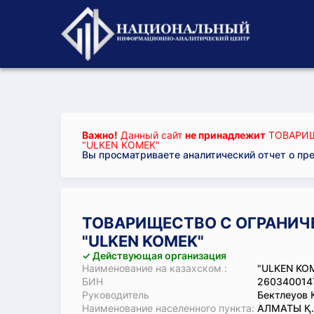
Важно!
Данный сайт
не принадлежит
ТОВАРИЩ
"ULKEN KOMEK"
Вы просматриваете аналитический отчет о пр
ТОВАРИЩЕСТВО С ОГРАНИЧ
"ULKEN KOMEK"
✓ Действующая организация
Наименование на казахском :
"ULKEN KO
БИН
260340014
Руководитель
Бектлеуов 
Наименование населенного пункта:
АЛМАТЫ Қ.