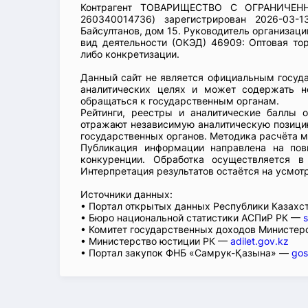
Контрагент ТОВАРИЩЕСТВО С ОГРАНИЧЕ
260340014736) зарегистрирован 2026-03-
Байсултанов, дом 15. Руководитель организ
вид деятельности (ОКЭД) 46909: Оптовая то
либо конкретизации.
Данный сайт не является официальным госуд
аналитических целях и может содержать н
обращаться к государственным органам.
Рейтинги, реестры и аналитические баллы 
отражают независимую аналитическую позицию
государственных органов. Методика расчёта м
Публикация информации направлена на пов
конкуренции. Обработка осуществляется в
Интерпретация результатов остаётся на усмот
Источники данных:
• Портал открытых данных Республики Казах
• Бюро национальной статистики АСПиР РК —
s
• Комитет государственных доходов Министер
• Министерство юстиции РК —
adilet.gov.kz
• Портал закупок ФНБ «Самрук-Қазына» —
gos