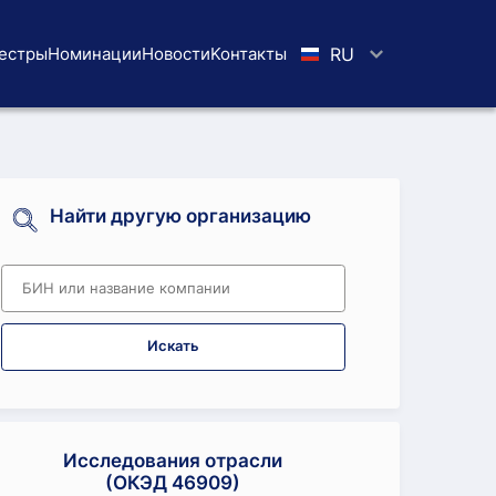
естры
Номинации
Новости
Koнтaкты
RU
Найти другую организацию
Искать
Исследования отрасли
(ОКЭД 46909)