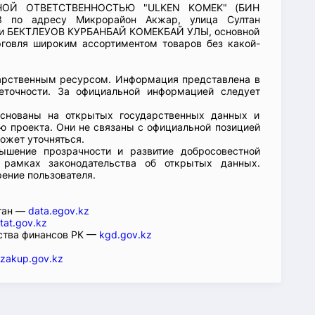
ННОЙ ОТВЕТСТВЕННОСТЬЮ "ULKEN KOMEK" (БИН
13 по адресу Микрорайон Акжар, улица Султан
ации БЕКТЛЕУОВ КУРБАНБАЙ КОМЕКБАЙ УЛЫ, основной
рговля широким ассортиментом товаров без какой-
арственным ресурсом. Информация представлена в
еточности. За официальной информацией следует
основаны на открытых государственных данных и
 проекта. Они не связаны с официальной позицией
ожет уточняться.
ышение прозрачности и развитие добросовестной
 рамках законодательства об открытых данных.
рение пользователя.
стан —
data.egov.kz
tat.gov.kz
ства финансов РК —
kgd.gov.kz
zakup.gov.kz