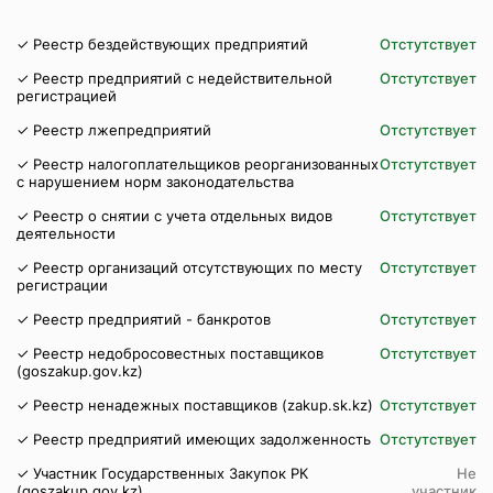
✓ Реестр бездействующих предприятий
Отстутствует
✓ Реестр предприятий с недействительной
Отстутствует
регистрацией
✓ Реестр лжепредприятий
Отстутствует
✓ Реестр налогоплательщиков реорганизованных
Отстутствует
с нарушением норм законодательства
✓ Реестр о снятии с учета отдельных видов
Отстутствует
деятельности
✓ Реестр организаций отсутствующих по месту
Отстутствует
регистрации
✓ Реестр предприятий - банкротов
Отстутствует
✓ Реестр недобросовестных поставщиков
Отстутствует
(goszakup.gov.kz)
✓ Реестр ненадежных поставщиков (zakup.sk.kz)
Отстутствует
✓ Реестр предприятий имеющих задолженность
Отстутствует
✓ Участник Государственных Закупок РК
Не
(goszakup.gov.kz)
участник