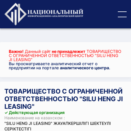
Важно!
Данный сайт
не принадлежит
ТОВАРИЩЕСТВО
С ОГРАНИЧЕННОЙ ОТВЕТСТВЕННОСТЬЮ "SILU HENG
JI LEASING"
Вы просматриваете аналитический отчет о
предприятии на портале
аналитического центра
.
ТОВАРИЩЕСТВО С ОГРАНИЧЕННОЙ
ОТВЕТСТВЕННОСТЬЮ "SILU HENG JI
LEASING"
✓ Действующая организация
Наименование на казахском :
"SILU HENG JI LEASING" ЖАУАПКЕРШІЛІГІ ШЕКТЕУЛІ
СЕРІКТЕСТІГІ