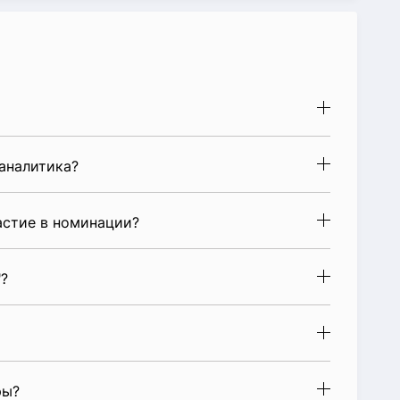
аналитика?
астие в номинации?
?
ры?