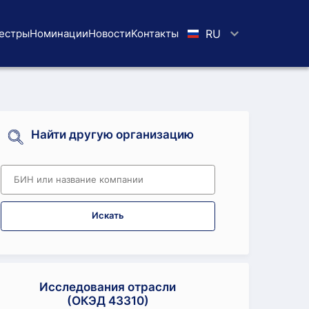
естры
Номинации
Новости
Koнтaкты
RU
Найти другую организацию
Искать
Исследования отрасли
(ОКЭД 43310)