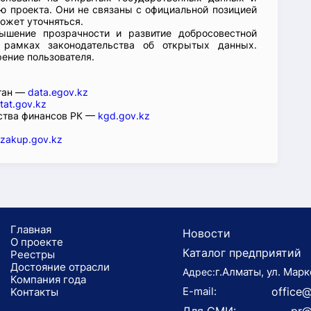
 проекта. Они не связаны с официальной позицией
ожет уточняться.
ышение прозрачности и развитие добросовестной
 рамках законодательства об открытых данных.
рение пользователя.
стан —
data.egov.kz
tat.gov.kz
ства финансов РК —
kgd.gov.kz
zakup.gov.kz
Главная
Новости
О проекте
Каталог предприятий
Реестры
Достояние отрасли
г.Алматы, ул. Марк
Адрес:
Компания года
E-mail:
office@
Koнтaкты