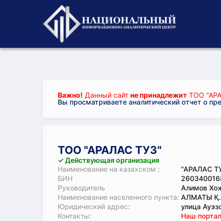
Важно!
Данный сайт
не принадлежит
ТОО "АРА
Вы просматриваете аналитический отчет о пр
ТОО "АРАЛАС ТУЗ"
✓ Действующая организация
Наименование на казахском :
"АРАЛАС Т
БИН
260340016
Руководитель
Алимов Хо
Наименование населенного пункта:
АЛМАТЫ Қ
Юридический адрес:
улица Ауэзо
Koнтaкты:
Наш портал