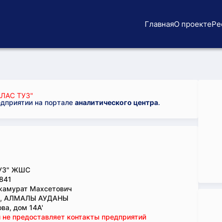
Главная
О проекте
Ре
ЛАС ТУЗ"
едприятии на портале
аналитического центра
.
УЗ" ЖШС
841
жамурат Махсетович
., АЛМАЛЫ АУДАНЫ
ва, дом 14А'
 не предоставляет контакты предприятий