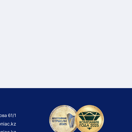
ова 61/1
niac.kz