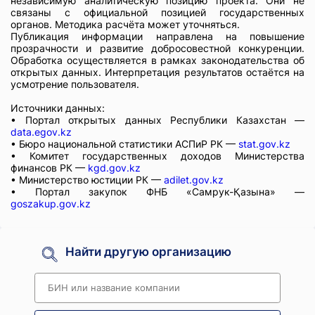
независимую аналитическую позицию проекта. Они не
связаны с официальной позицией государственных
органов. Методика расчёта может уточняться.
Публикация информации направлена на повышение
прозрачности и развитие добросовестной конкуренции.
Обработка осуществляется в рамках законодательства об
открытых данных. Интерпретация результатов остаётся на
усмотрение пользователя.
Источники данных:
• Портал открытых данных Республики Казахстан —
data.egov.kz
• Бюро национальной статистики АСПиР РК —
stat.gov.kz
• Комитет государственных доходов Министерства
финансов РК —
kgd.gov.kz
• Министерство юстиции РК —
adilet.gov.kz
• Портал закупок ФНБ «Самрук-Қазына» —
goszakup.gov.kz
Найти другую организацию