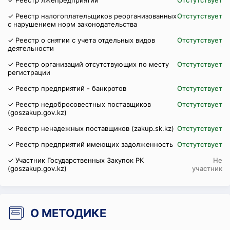
✓ Реестр лжепредприятий
Отстутствует
✓ Реестр налогоплательщиков реорганизованных
Отстутствует
с нарушением норм законодательства
✓ Реестр о снятии с учета отдельных видов
Отстутствует
деятельности
✓ Реестр организаций отсутствующих по месту
Отстутствует
регистрации
✓ Реестр предприятий - банкротов
Отстутствует
✓ Реестр недобросовестных поставщиков
Отстутствует
(goszakup.gov.kz)
✓ Реестр ненадежных поставщиков (zakup.sk.kz)
Отстутствует
✓ Реестр предприятий имеющих задолженность
Отстутствует
✓ Участник Государственных Закупок РК
Не
(goszakup.gov.kz)
участник
О МЕТОДИКЕ