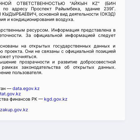
ЕННОЙ ОТВЕТСТВЕННОСТЬЮ "АЙКЫН KZ" (БИН
6 по адресу Проспект Райымбека, здание 239Г.
 КЫДЫРБАЕВИЧ, основной вид деятельности (ОКЭД)
ия и кондиционирования воздуха.
арственным ресурсом. Информация представлена в
еточности. За официальной информацией следует
основаны на открытых государственных данных и
 проекта. Они не связаны с официальной позицией
ожет уточняться.
ышение прозрачности и развитие добросовестной
 рамках законодательства об открытых данных.
рение пользователя.
стан —
data.egov.kz
tat.gov.kz
ства финансов РК —
kgd.gov.kz
zakup.gov.kz