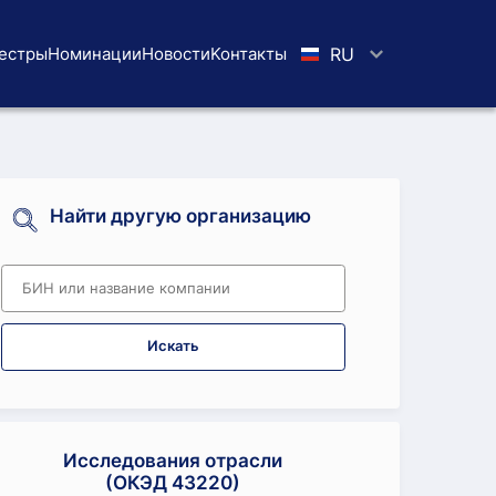
естры
Номинации
Новости
Koнтaкты
RU
Найти другую организацию
Искать
Исследования отрасли
(ОКЭД 43220)