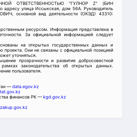
ЕННОЙ ОТВЕТСТВЕННОСТЬЮ "ГУЛНОР Z" (БИН
о адресу улица Иссыкская, дом 56А. Руководитель
ИЧ, основной вид деятельности (ОКЭД) 43310:
арственным ресурсом. Информация представлена в
еточности. За официальной информацией следует
основаны на открытых государственных данных и
 проекта. Они не связаны с официальной позицией
ожет уточняться.
ышение прозрачности и развитие добросовестной
 рамках законодательства об открытых данных.
рение пользователя.
стан —
data.egov.kz
tat.gov.kz
ства финансов РК —
kgd.gov.kz
zakup.gov.kz