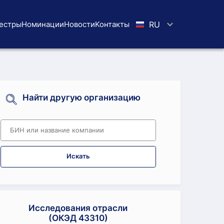
естры
Номинации
Новости
Koнтaкты
RU
Найти другую организацию
Искать
Исследования отрасли
(ОКЭД 43310)