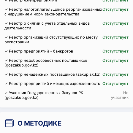
✓ Реестр лжепредприятий
Отстутствует
✓ Реестр налогоплательщиков реорганизованных
Отстутствует
с нарушением норм законодательства
✓ Реестр о снятии с учета отдельных видов
Отстутствует
деятельности
✓ Реестр организаций отсутствующих по месту
Отстутствует
регистрации
✓ Реестр предприятий - банкротов
Отстутствует
✓ Реестр недобросовестных поставщиков
Отстутствует
(goszakup.gov.kz)
✓ Реестр ненадежных поставщиков (zakup.sk.kz)
Отстутствует
✓ Реестр предприятий имеющих задолженность
Отстутствует
✓ Участник Государственных Закупок РК
Не
(goszakup.gov.kz)
участник
О МЕТОДИКЕ