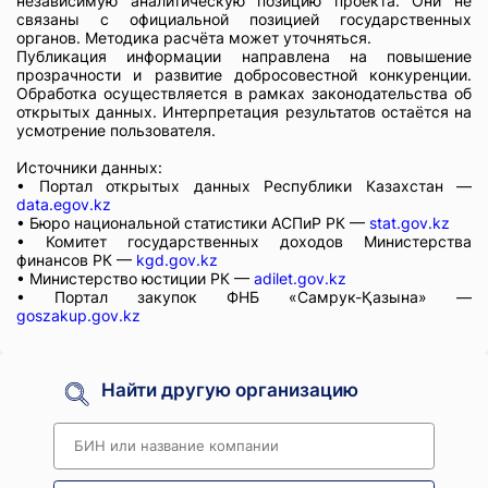
независимую аналитическую позицию проекта. Они не
связаны с официальной позицией государственных
органов. Методика расчёта может уточняться.
Публикация информации направлена на повышение
прозрачности и развитие добросовестной конкуренции.
Обработка осуществляется в рамках законодательства об
открытых данных. Интерпретация результатов остаётся на
усмотрение пользователя.
Источники данных:
• Портал открытых данных Республики Казахстан —
data.egov.kz
• Бюро национальной статистики АСПиР РК —
stat.gov.kz
• Комитет государственных доходов Министерства
финансов РК —
kgd.gov.kz
• Министерство юстиции РК —
adilet.gov.kz
• Портал закупок ФНБ «Самрук-Қазына» —
goszakup.gov.kz
Найти другую организацию