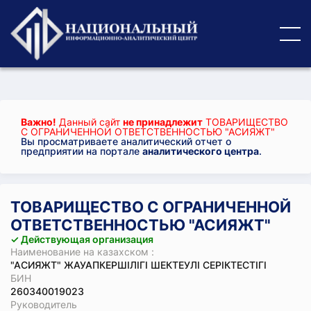
Важно!
Данный сайт
не принадлежит
ТОВАРИЩЕСТВО
С ОГРАНИЧЕННОЙ ОТВЕТСТВЕННОСТЬЮ "АСИЯЖТ"
Вы просматриваете аналитический отчет о
предприятии на портале
аналитического центра
.
ТОВАРИЩЕСТВО С ОГРАНИЧЕННОЙ
ОТВЕТСТВЕННОСТЬЮ "АСИЯЖТ"
✓ Действующая организация
Наименование на казахском :
"АСИЯЖТ" ЖАУАПКЕРШІЛІГІ ШЕКТЕУЛІ СЕРІКТЕСТІГІ
БИН
260340019023
Руководитель