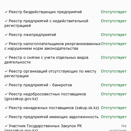
✓ Реестр бездействующих предприятий
Отстутствует
✓ Реестр предприятий с недействительной
Отстутствует
регистрацией
✓ Реестр лжепредприятий
Отстутствует
✓ Реестр налогоплательщиков реорганизованных
Отстутствует
с нарушением норм законодательства
✓ Реестр о снятии с учета отдельных видов
Отстутствует
деятельности
✓ Реестр организаций отсутствующих по месту
Отстутствует
регистрации
✓ Реестр предприятий - банкротов
Отстутствует
✓ Реестр недобросовестных поставщиков
Отстутствует
(goszakup.gov.kz)
✓ Реестр ненадежных поставщиков (zakup.sk.kz)
Отстутствует
✓ Реестр предприятий имеющих задолженность
Отстутствует
✓ Участник Государственных Закупок РК
Не
(goszakup.gov.kz)
участник