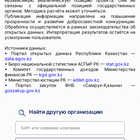
независимую аналитическую позицию проекта. Они не
связаны с официальной позицией государственных
органов. Методика расчёта может уточняться.
Публикация информации направлена на повышение
прозрачности и развитие добросовестной конкуренции.
Обработка осуществляется в рамках законодательства об
открытых данных. Интерпретация результатов остаётся на
усмотрение пользователя.
Источники данных:
• Портал открытых данных Республики Казахстан —
data.egov.kz
• Бюро национальной статистики АСПиР РК —
stat.gov.kz
• Комитет государственных доходов Министерства
финансов РК —
kgd.gov.kz
• Министерство юстиции РК —
adilet.gov.kz
• Портал закупок ФНБ «Самрук-Қазына» —
goszakup.gov.kz
Найти другую организацию