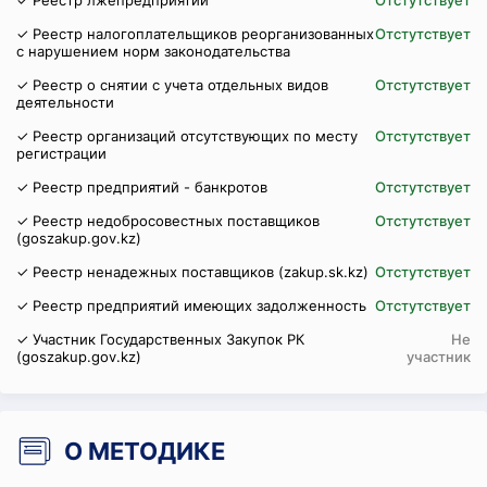
✓ Реестр лжепредприятий
Отстутствует
✓ Реестр налогоплательщиков реорганизованных
Отстутствует
с нарушением норм законодательства
✓ Реестр о снятии с учета отдельных видов
Отстутствует
деятельности
✓ Реестр организаций отсутствующих по месту
Отстутствует
регистрации
✓ Реестр предприятий - банкротов
Отстутствует
✓ Реестр недобросовестных поставщиков
Отстутствует
(goszakup.gov.kz)
✓ Реестр ненадежных поставщиков (zakup.sk.kz)
Отстутствует
✓ Реестр предприятий имеющих задолженность
Отстутствует
✓ Участник Государственных Закупок РК
Не
(goszakup.gov.kz)
участник
О МЕТОДИКЕ