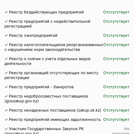
✓ Реестр бездействующих предприятий
Отстутствует
✓ Реестр предприятий с недействительной
Отстутствует
регистрацией
✓ Реестр лжепредприятий
Отстутствует
✓ Реестр налогоплательщиков реорганизованных
Отстутствует
с нарушением норм законодательства
✓ Реестр о снятии с учета отдельных видов
Отстутствует
деятельности
✓ Реестр организаций отсутствующих по месту
Отстутствует
регистрации
✓ Реестр предприятий - банкротов
Отстутствует
✓ Реестр недобросовестных поставщиков
Отстутствует
(goszakup.gov.kz)
✓ Реестр ненадежных поставщиков (zakup.sk.kz)
Отстутствует
✓ Реестр предприятий имеющих задолженность
Отстутствует
✓ Участник Государственных Закупок РК
Не
(goszakup.gov.kz)
участник