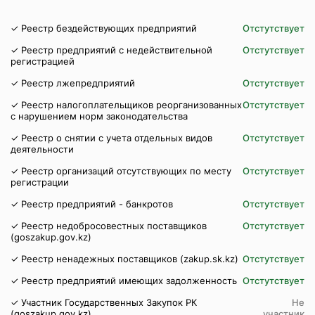
✓ Реестр бездействующих предприятий
Отстутствует
✓ Реестр предприятий с недействительной
Отстутствует
регистрацией
✓ Реестр лжепредприятий
Отстутствует
✓ Реестр налогоплательщиков реорганизованных
Отстутствует
с нарушением норм законодательства
✓ Реестр о снятии с учета отдельных видов
Отстутствует
деятельности
✓ Реестр организаций отсутствующих по месту
Отстутствует
регистрации
✓ Реестр предприятий - банкротов
Отстутствует
✓ Реестр недобросовестных поставщиков
Отстутствует
(goszakup.gov.kz)
✓ Реестр ненадежных поставщиков (zakup.sk.kz)
Отстутствует
✓ Реестр предприятий имеющих задолженность
Отстутствует
✓ Участник Государственных Закупок РК
Не
(goszakup.gov.kz)
участник