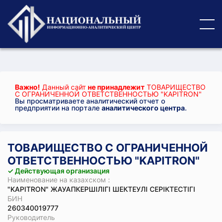
Важно!
Данный сайт
не принадлежит
ТОВАРИЩЕСТВО
С ОГРАНИЧЕННОЙ ОТВЕТСТВЕННОСТЬЮ "KAPITRON"
Вы просматриваете аналитический отчет о
предприятии на портале
аналитического центра
.
ТОВАРИЩЕСТВО С ОГРАНИЧЕННОЙ
ОТВЕТСТВЕННОСТЬЮ "KAPITRON"
✓ Действующая организация
Наименование на казахском :
"KAPITRON" ЖАУАПКЕРШІЛІГІ ШЕКТЕУЛІ СЕРІКТЕСТІГІ
БИН
260340019777
Руководитель