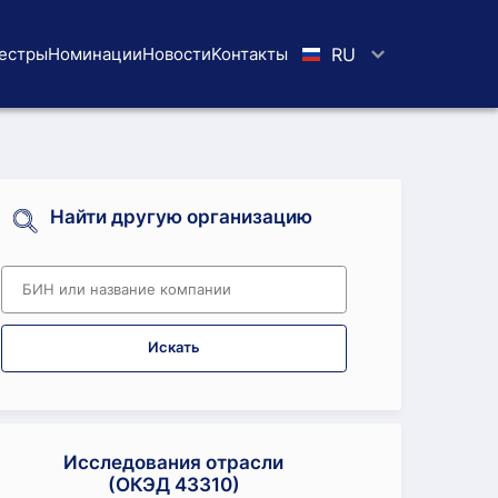
естры
Номинации
Новости
Koнтaкты
RU
Найти другую организацию
Искать
Исследования отрасли
(ОКЭД 43310)