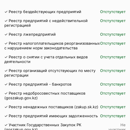
✓ Реестр бездействующих предприятий
Отстутствует
✓ Реестр предприятий с недействительной
Отстутствует
регистрацией
✓ Реестр лжепредприятий
Отстутствует
✓ Реестр налогоплательщиков реорганизованных
Отстутствует
с нарушением норм законодательства
✓ Реестр о снятии с учета отдельных видов
Отстутствует
деятельности
✓ Реестр организаций отсутствующих по месту
Отстутствует
регистрации
✓ Реестр предприятий - банкротов
Отстутствует
✓ Реестр недобросовестных поставщиков
Отстутствует
(goszakup.gov.kz)
✓ Реестр ненадежных поставщиков (zakup.sk.kz)
Отстутствует
✓ Реестр предприятий имеющих задолженность
Отстутствует
✓ Участник Государственных Закупок РК
Не
(goszakup.gov.kz)
участник