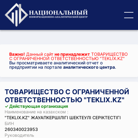
Важно!
Данный сайт
не принадлежит
ТОВАРИЩЕСТВО
С ОГРАНИЧЕННОЙ ОТВЕТСТВЕННОСТЬЮ "TEKLIX.KZ"
Вы просматриваете аналитический отчет о
предприятии на портале
аналитического центра
.
ТОВАРИЩЕСТВО С ОГРАНИЧЕННОЙ
ОТВЕТСТВЕННОСТЬЮ "TEKLIX.KZ"
✓ Действующая организация
Наименование на казахском :
"TEKLIX.KZ" ЖАУАПКЕРШІЛІГІ ШЕКТЕУЛІ СЕРІКТЕСТІГІ
БИН
260340023953
Руководитель