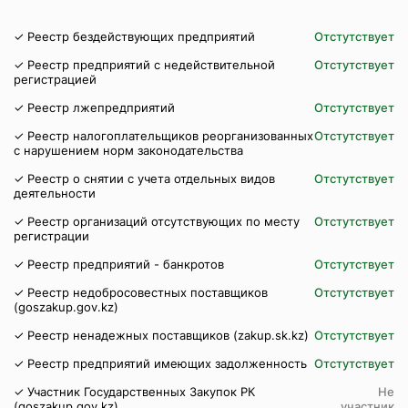
✓ Реестр бездействующих предприятий
Отстутствует
✓ Реестр предприятий с недействительной
Отстутствует
регистрацией
✓ Реестр лжепредприятий
Отстутствует
✓ Реестр налогоплательщиков реорганизованных
Отстутствует
с нарушением норм законодательства
✓ Реестр о снятии с учета отдельных видов
Отстутствует
деятельности
✓ Реестр организаций отсутствующих по месту
Отстутствует
регистрации
✓ Реестр предприятий - банкротов
Отстутствует
✓ Реестр недобросовестных поставщиков
Отстутствует
(goszakup.gov.kz)
✓ Реестр ненадежных поставщиков (zakup.sk.kz)
Отстутствует
✓ Реестр предприятий имеющих задолженность
Отстутствует
✓ Участник Государственных Закупок РК
Не
(goszakup.gov.kz)
участник