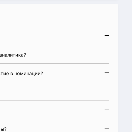
аналитика?
стие в номинации?
ры?