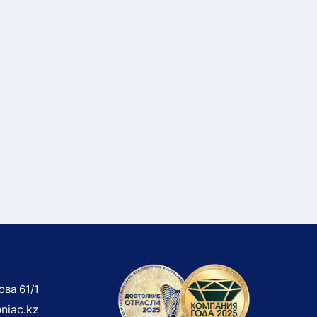
ова 61/1
niac.kz