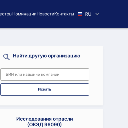
естры
Номинации
Новости
Koнтaкты
RU
Найти другую организацию
Искать
Исследования отрасли
(ОКЭД 96090)