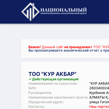
Важно!
Данный сайт
не принадлежит
ТОО "КУР
Вы просматриваете аналитический отчет о пр
ТОО "КУР АКБАР"
✓ Действующая организация
Наименование на казахском :
"КУР АКБА
БИН
260340024
Руководитель
Курбонов А
Наименование населенного пункта:
АЛМАТЫ Қ
Юридический адрес:
улица Гогол
Koнтaкты:
Наш портал