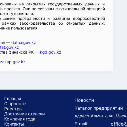
основаны на открытых государственных данных и
 проекта. Они не связаны с официальной позицией
ожет уточняться.
ышение прозрачности и развитие добросовестной
 рамках законодательства об открытых данных.
рение пользователя.
стан —
data.egov.kz
tat.gov.kz
ства финансов РК —
kgd.gov.kz
zakup.gov.kz
Главная
Новости
О проекте
Каталог предприятий
Реестры
Достояние отрасли
г.Алматы, ул. Марк
Адрес:
Компания года
E-mail:
office@
Koнтaкты