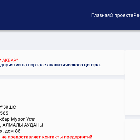
Главная
О проекте
Ре
 АКБАР"
едприятии на портале
аналитического центра
.
Р" ЖШС
565
кбар Мурот Угли
., АЛМАЛЫ АУДАНЫ
я, дом 86'
 не предоставляет контакты предприятий