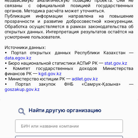
независимую аналитическую позицию проекта. Они не
связаны с официальной позицией государственных
органов. Методика расчёта может уточняться.
Публикация информации направлена на повышение
прозрачности и развитие добросовестной конкуренции.
Обработка осуществляется в рамках законодательства об
открытых данных. Интерпретация результатов остаётся на
усмотрение пользователя.
Источники данных:
• Портал открытых данных Республики Казахстан —
data.egov.kz
• Бюро национальной статистики АСПиР РК —
stat.gov.kz
• Комитет государственных доходов Министерства
финансов РК —
kgd.gov.kz
• Министерство юстиции РК —
adilet.gov.kz
• Портал закупок ФНБ «Самрук-Қазына» —
goszakup.gov.kz
Найти другую организацию