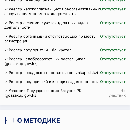
✓ Реестр лжепредприятий
Отстутствует
✓ Реестр налогоплательщиков реорганизованных
Отстутствует
с нарушением норм законодательства
✓ Реестр о снятии с учета отдельных видов
Отстутствует
деятельности
✓ Реестр организаций отсутствующих по месту
Отстутствует
регистрации
✓ Реестр предприятий - банкротов
Отстутствует
✓ Реестр недобросовестных поставщиков
Отстутствует
(goszakup.gov.kz)
✓ Реестр ненадежных поставщиков (zakup.sk.kz)
Отстутствует
✓ Реестр предприятий имеющих задолженность
Отстутствует
✓ Участник Государственных Закупок РК
Не
(goszakup.gov.kz)
участник
О МЕТОДИКЕ