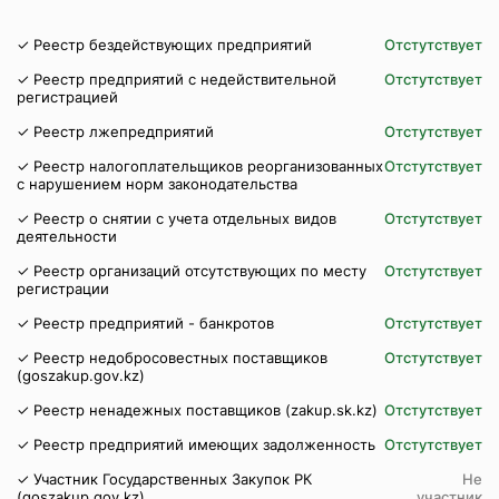
✓ Реестр бездействующих предприятий
Отстутствует
✓ Реестр предприятий с недействительной
Отстутствует
регистрацией
✓ Реестр лжепредприятий
Отстутствует
✓ Реестр налогоплательщиков реорганизованных
Отстутствует
с нарушением норм законодательства
✓ Реестр о снятии с учета отдельных видов
Отстутствует
деятельности
✓ Реестр организаций отсутствующих по месту
Отстутствует
регистрации
✓ Реестр предприятий - банкротов
Отстутствует
✓ Реестр недобросовестных поставщиков
Отстутствует
(goszakup.gov.kz)
✓ Реестр ненадежных поставщиков (zakup.sk.kz)
Отстутствует
✓ Реестр предприятий имеющих задолженность
Отстутствует
✓ Участник Государственных Закупок РК
Не
(goszakup.gov.kz)
участник