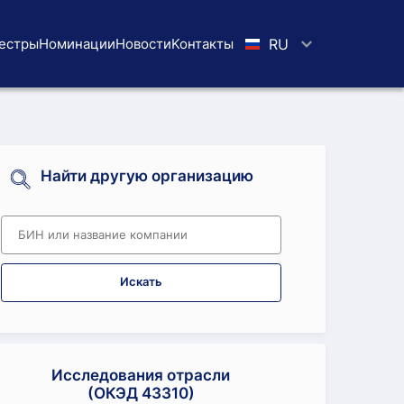
естры
Номинации
Новости
Koнтaкты
RU
Найти другую организацию
Искать
Исследования отрасли
(ОКЭД 43310)