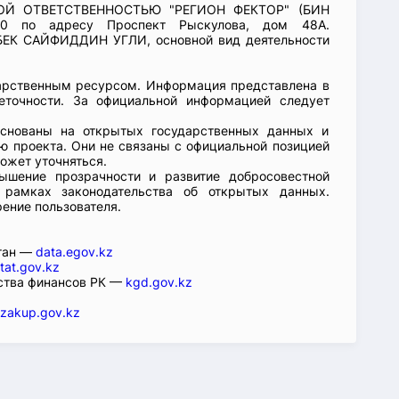
НОЙ ОТВЕТСТВЕННОСТЬЮ "РЕГИОН ФЕКТОР" (БИН
-20 по адресу Проспект Рыскулова, дом 48А.
БЕК САЙФИДДИН УГЛИ, основной вид деятельности
арственным ресурсом. Информация представлена в
еточности. За официальной информацией следует
основаны на открытых государственных данных и
 проекта. Они не связаны с официальной позицией
ожет уточняться.
ышение прозрачности и развитие добросовестной
 рамках законодательства об открытых данных.
рение пользователя.
стан —
data.egov.kz
tat.gov.kz
ства финансов РК —
kgd.gov.kz
zakup.gov.kz