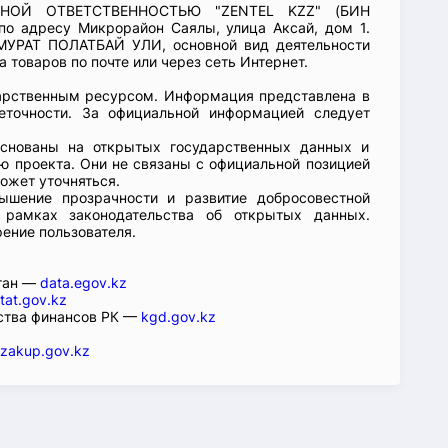
ННОЙ ОТВЕТСТВЕННОСТЬЮ "ZENTEL KZZ" (БИН
по адресу Микрорайон Саялы, улица Аксай, дом 1.
МУРАТ ПОЛАТБАЙ УЛИ, основной вид деятельности
 товаров по почте или через сеть Интернет.
арственным ресурсом. Информация представлена в
еточности. За официальной информацией следует
основаны на открытых государственных данных и
 проекта. Они не связаны с официальной позицией
ожет уточняться.
ышение прозрачности и развитие добросовестной
 рамках законодательства об открытых данных.
рение пользователя.
стан —
data.egov.kz
tat.gov.kz
ства финансов РК —
kgd.gov.kz
zakup.gov.kz