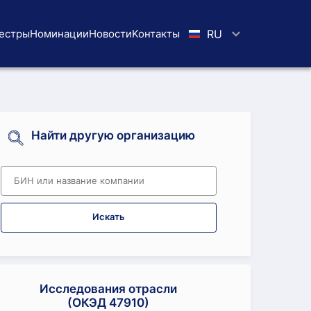
естры
Номинации
Новости
Koнтaкты
RU
Найти другую организацию
Искать
Исследования отрасли
(ОКЭД 47910)