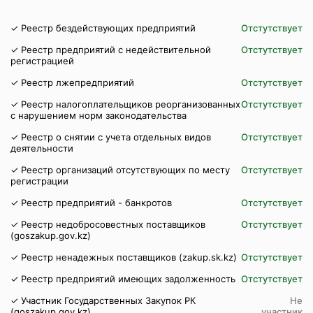
✓ Реестр бездействующих предприятий
Отстутствует
✓ Реестр предприятий с недействительной
Отстутствует
регистрацией
✓ Реестр лжепредприятий
Отстутствует
✓ Реестр налогоплательщиков реорганизованных
Отстутствует
с нарушением норм законодательства
✓ Реестр о снятии с учета отдельных видов
Отстутствует
деятельности
✓ Реестр организаций отсутствующих по месту
Отстутствует
регистрации
✓ Реестр предприятий - банкротов
Отстутствует
✓ Реестр недобросовестных поставщиков
Отстутствует
(goszakup.gov.kz)
✓ Реестр ненадежных поставщиков (zakup.sk.kz)
Отстутствует
✓ Реестр предприятий имеющих задолженность
Отстутствует
✓ Участник Государственных Закупок РК
Не
(goszakup.gov.kz)
участник