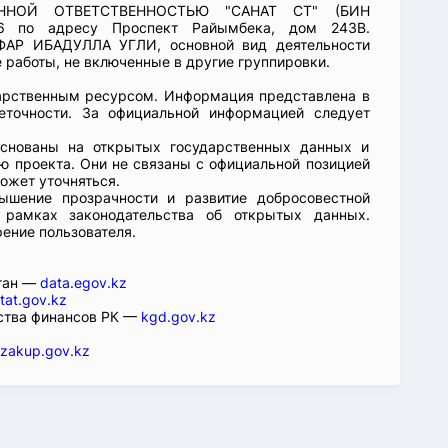
ЕННОЙ ОТВЕТСТВЕННОСТЬЮ "САНАТ СТ" (БИН
-26 по адресу Проспект Райымбека, дом 243В.
ФАР ИБАДУЛЛА УГЛИ, основной вид деятельности
работы, не включенные в другие группировки.
арственным ресурсом. Информация представлена в
еточности. За официальной информацией следует
основаны на открытых государственных данных и
 проекта. Они не связаны с официальной позицией
ожет уточняться.
ышение прозрачности и развитие добросовестной
 рамках законодательства об открытых данных.
рение пользователя.
стан —
data.egov.kz
tat.gov.kz
ства финансов РК —
kgd.gov.kz
zakup.gov.kz