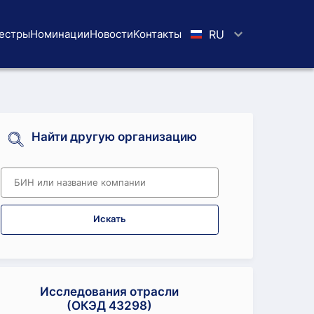
естры
Номинации
Новости
Koнтaкты
RU
Найти другую организацию
Искать
Исследования отрасли
(ОКЭД 43298)