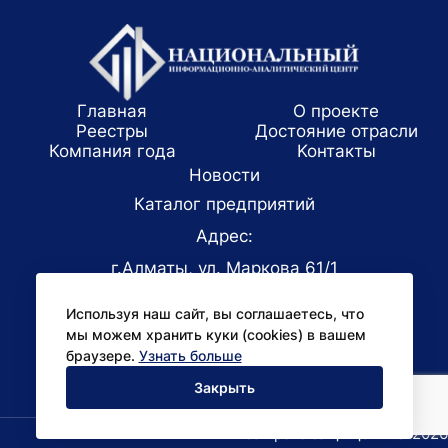
Главная
О проекте
Реестры
Достояние отрасли
Компания года
Koнтaкты
Новости
Каталог предприятий
Адрес:
г.Алматы, ул. Маркова 61/1
E-mail:
Используя наш сайт, вы соглашаетесь, что
office@niac.kz
мы можем хранить куки (cookies) в вашем
Для СМИ:
браузере.
Узнать больше
pr@niac.kz
Закрыть
Все права защищены © 2026