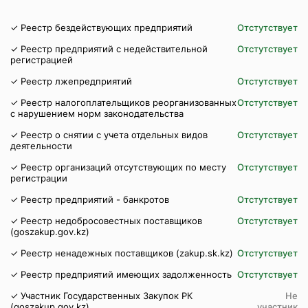
✓ Реестр бездействующих предприятий
Отстутствует
✓ Реестр предприятий с недействительной
Отстутствует
регистрацией
✓ Реестр лжепредприятий
Отстутствует
✓ Реестр налогоплательщиков реорганизованных
Отстутствует
с нарушением норм законодательства
✓ Реестр о снятии с учета отдельных видов
Отстутствует
деятельности
✓ Реестр организаций отсутствующих по месту
Отстутствует
регистрации
✓ Реестр предприятий - банкротов
Отстутствует
✓ Реестр недобросовестных поставщиков
Отстутствует
(goszakup.gov.kz)
✓ Реестр ненадежных поставщиков (zakup.sk.kz)
Отстутствует
✓ Реестр предприятий имеющих задолженность
Отстутствует
✓ Участник Государственных Закупок РК
Не
(goszakup.gov.kz)
участник