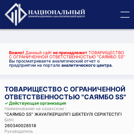
Важно!
Данный сайт
не принадлежит
ТОВАРИЩЕСТВО
С ОГРАНИЧЕННОЙ ОТВЕТСТВЕННОСТЬЮ "САЯМБО SS"
Вы просматриваете аналитический отчет о
предприятии на портале
аналитического центра
.
ТОВАРИЩЕСТВО С ОГРАНИЧЕННОЙ
ОТВЕТСТВЕННОСТЬЮ "САЯМБО SS"
✓ Действующая организация
Наименование на казахском :
"САЯМБО SS" ЖАУАПКЕРШІЛІГІ ШЕКТЕУЛІ СЕРІКТЕСТІГІ
БИН
260340028518
Руководитель