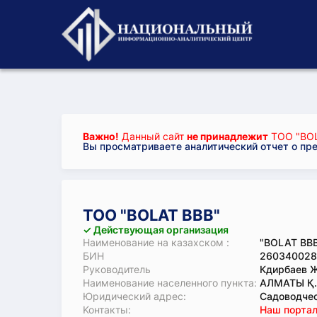
Важно!
Данный сайт
не принадлежит
ТОО "BOL
Вы просматриваете аналитический отчет о пр
ТОО "BOLAT BBB"
✓ Действующая организация
Наименование на казахском :
"BOLAT BB
БИН
260340028
Руководитель
Кдирбаев 
Наименование населенного пункта:
АЛМАТЫ Қ.
Юридический адрес:
Садоводчес
Koнтaкты:
Наш портал