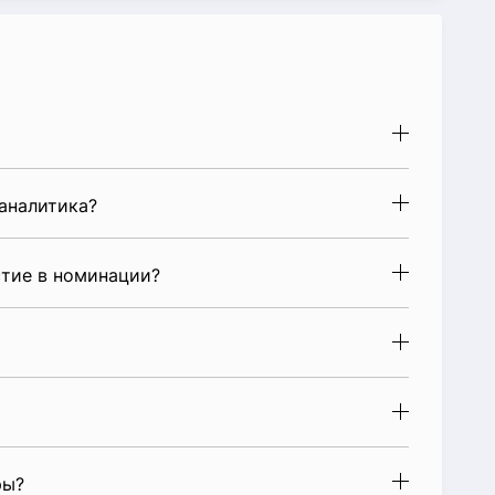
аналитика?
стие в номинации?
ры?