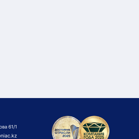
ова 61/1
niac.kz