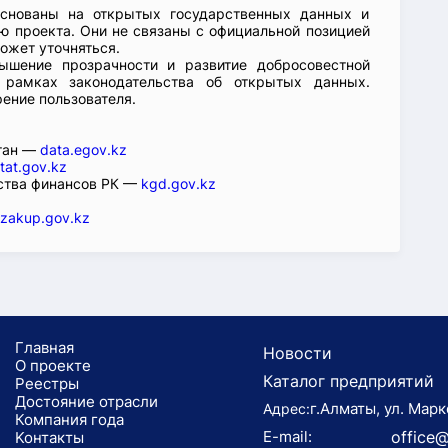
основаны на открытых государственных данных и
 проекта. Они не связаны с официальной позицией
ожет уточняться.
ышение прозрачности и развитие добросовестной
 рамках законодательства об открытых данных.
рение пользователя.
стан —
data.egov.kz
tat.gov.kz
ства финансов РК —
kgd.gov.kz
zakup.gov.kz
Главная
Новости
О проекте
Каталог предприятий
Реестры
Достояние отрасли
г.Алматы, ул. Марк
Адрес:
Компания года
E-mail:
office@
Koнтaкты