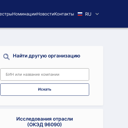
естры
Номинации
Новости
Koнтaкты
RU
Найти другую организацию
Искать
Исследования отрасли
(ОКЭД 96090)