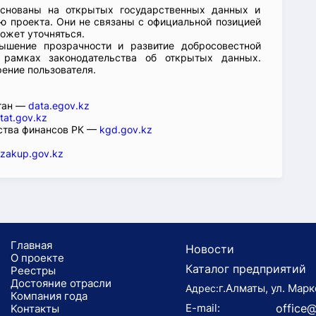
основаны на открытых государственных данных и
 проекта. Они не связаны с официальной позицией
ожет уточняться.
ышение прозрачности и развитие добросовестной
 рамках законодательства об открытых данных.
рение пользователя.
стан —
data.egov.kz
tat.gov.kz
ства финансов РК —
kgd.gov.kz
zakup.gov.kz
Главная
Новости
О проекте
Каталог предприятий
Реестры
Достояние отрасли
г.Алматы, ул. Марк
Адрес:
Компания года
E-mail:
office@
Koнтaкты