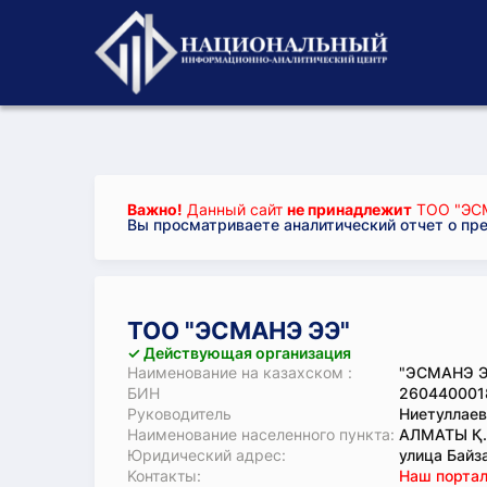
Важно!
Данный сайт
не принадлежит
ТОО "ЭС
Вы просматриваете аналитический отчет о пр
ТОО "ЭСМАНЭ ЭЭ"
✓ Действующая организация
Наименование на казахском :
"ЭСМАНЭ 
БИН
260440001
Руководитель
Ниетуллаев
Наименование населенного пункта:
АЛМАТЫ Қ
Юридический адрес:
улица Байза
Koнтaкты:
Наш портал