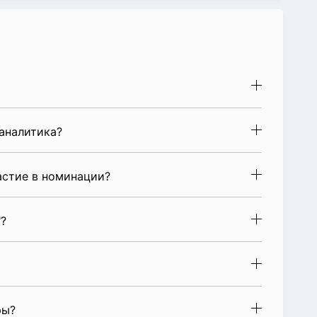
аналитика?
стие в номинации?
?
ры?