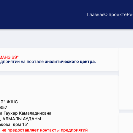
Главная
О проекте
Ре
МАНЭ ЭЭ"
едприятии на портале
аналитического центра
.
ЭЭ" ЖШС
857
а Гаухар Камаладиновна
., АЛМАЛЫ АУДАНЫ
кова, дом 15'
 не предоставляет контакты предприятий