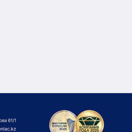
ова 61/1
niac.kz