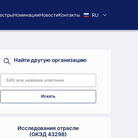
естры
Номинации
Новости
Koнтaкты
RU
Найти другую организацию
Искать
Исследования отрасли
(ОКЭД 43298)