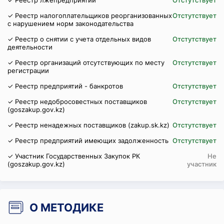
✓ Реестр лжепредприятий
Отстутствует
✓ Реестр налогоплательщиков реорганизованных
Отстутствует
с нарушением норм законодательства
✓ Реестр о снятии с учета отдельных видов
Отстутствует
деятельности
✓ Реестр организаций отсутствующих по месту
Отстутствует
регистрации
✓ Реестр предприятий - банкротов
Отстутствует
✓ Реестр недобросовестных поставщиков
Отстутствует
(goszakup.gov.kz)
✓ Реестр ненадежных поставщиков (zakup.sk.kz)
Отстутствует
✓ Реестр предприятий имеющих задолженность
Отстутствует
✓ Участник Государственных Закупок РК
Не
(goszakup.gov.kz)
участник
О МЕТОДИКЕ