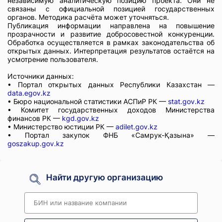
независимую аналитическую позицию проекта. Они не
связаны с официальной позицией государственных
органов. Методика расчёта может уточняться.
Публикация информации направлена на повышение
прозрачности и развитие добросовестной конкуренции.
Обработка осуществляется в рамках законодательства об
открытых данных. Интерпретация результатов остаётся на
усмотрение пользователя.
Источники данных:
• Портал открытых данных Республики Казахстан —
data.egov.kz
• Бюро национальной статистики АСПиР РК —
stat.gov.kz
• Комитет государственных доходов Министерства
финансов РК —
kgd.gov.kz
• Министерство юстиции РК —
adilet.gov.kz
• Портал закупок ФНБ «Самрук-Қазына» —
goszakup.gov.kz
Найти другую организацию