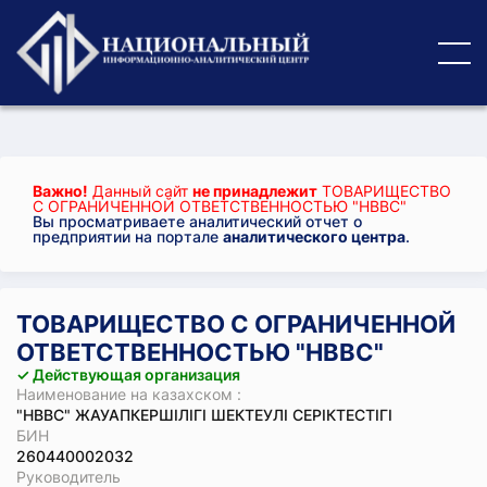
Важно!
Данный сайт
не принадлежит
ТОВАРИЩЕСТВО
С ОГРАНИЧЕННОЙ ОТВЕТСТВЕННОСТЬЮ "HBBC"
Вы просматриваете аналитический отчет о
предприятии на портале
аналитического центра
.
ТОВАРИЩЕСТВО С ОГРАНИЧЕННОЙ
ОТВЕТСТВЕННОСТЬЮ "HBBC"
✓ Действующая организация
Наименование на казахском :
"HBBC" ЖАУАПКЕРШІЛІГІ ШЕКТЕУЛІ СЕРІКТЕСТІГІ
БИН
260440002032
Руководитель