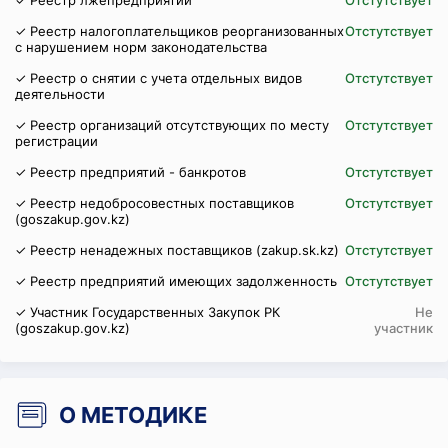
✓ Реестр лжепредприятий
Отстутствует
✓ Реестр налогоплательщиков реорганизованных
Отстутствует
с нарушением норм законодательства
✓ Реестр о снятии с учета отдельных видов
Отстутствует
деятельности
✓ Реестр организаций отсутствующих по месту
Отстутствует
регистрации
✓ Реестр предприятий - банкротов
Отстутствует
✓ Реестр недобросовестных поставщиков
Отстутствует
(goszakup.gov.kz)
✓ Реестр ненадежных поставщиков (zakup.sk.kz)
Отстутствует
✓ Реестр предприятий имеющих задолженность
Отстутствует
✓ Участник Государственных Закупок РК
Не
(goszakup.gov.kz)
участник
О МЕТОДИКЕ