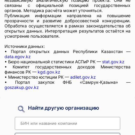
независимую аналитическую позицию проекта. Они не
связаны с официальной позицией государственных
органов. Методика расчёта может уточняться.
Публикация информации направлена на повышение
прозрачности и развитие добросовестной конкуренции.
Обработка осуществляется в рамках законодательства об
открытых данных. Интерпретация результатов остаётся на
усмотрение пользователя.
Источники данных:
• Портал открытых данных Республики Казахстан —
data.egov.kz
• Бюро национальной статистики АСПиР РК —
stat.gov.kz
• Комитет государственных доходов Министерства
финансов РК —
kgd.gov.kz
• Министерство юстиции РК —
adilet.gov.kz
• Портал закупок ФНБ «Самрук-Қазына» —
goszakup.gov.kz
Найти другую организацию