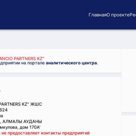
Главная
О проекте
Ре
NCIO PARTNERS KZ"
едприятии на портале
аналитического центра
.
"
PARTNERS KZ" ЖШС
624
на
., АЛМАЛЫ АУДАНЫ
мкулова, дом 170А'
 не предоставляет контакты предприятий