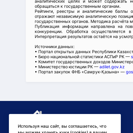
аналитических целях и может содержать н
обращаться к государственным органам.
Рейтинги, реестры и аналитические баллы 
отражают независимую аналитическую позицию
государственных органов. Методика расчёта м
Публикация информации направлена на пов
конкуренции. Обработка осуществляется в
Интерпретация результатов остаётся на усмот
Источники данных:
• Портал открытых данных Республики Казах
• Бюро национальной статистики АСПиР РК —
s
• Комитет государственных доходов Министер
• Министерство юстиции РК —
adilet.gov.kz
• Портал закупок ФНБ «Самрук-Қазына» —
gos
Используя наш сайт, вы соглашаетесь, что
мы можем хранить куки (cookies) в вашем