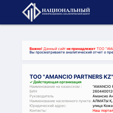
Важно!
Данный сайт
не принадлежит
ТОО "AMA
Вы просматриваете аналитический отчет о пр
ТОО "AMANCIO PARTNERS KZ
✓ Действующая организация
Наименование на казахском :
"AMANCIO 
БИН
260440012
Руководитель
Амансио А
Наименование населенного пункта:
АЛМАТЫ Қ
Юридический адрес:
улица Кожа
Koнтaкты:
Наш портал