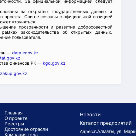
еточности. За официальной информацией следует
основаны на открытых государственных данных и
 проекта. Они не связаны с официальной позицией
ожет уточняться.
ышение прозрачности и развитие добросовестной
 рамках законодательства об открытых данных.
рение пользователя.
стан —
data.egov.kz
tat.gov.kz
ства финансов РК —
kgd.gov.kz
zakup.gov.kz
Главная
Новости
О проекте
Каталог предприятий
Реестры
Достояние отрасли
г.Алматы, ул. Марк
Адрес:
Компания года