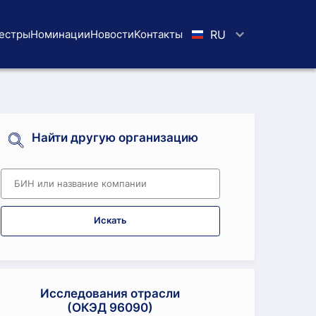
естры
Номинации
Новости
Koнтaкты
RU
Найти другую организацию
Искать
Исследования отрасли
(ОКЭД 96090)