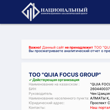
Важно!
Данный сайт
не принадлежит
ТОО "QIJ
Вы просматриваете аналитический отчет о пр
ТОО "QIJIA FOCUS GROUP"
✓ Действующая организация
Наименование на казахском :
"QIJIA FO
БИН
260440037
Руководитель
Чен Цзицзя
Наименование населенного пункта:
АЛМАТЫ Қ
Юридический адрес:
Проспект С
Koнтaкты:
Наш портал