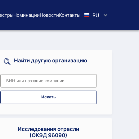
естры
Номинации
Новости
Koнтaкты
RU
Найти другую организацию
Искать
Исследования отрасли
(ОКЭД 96090)