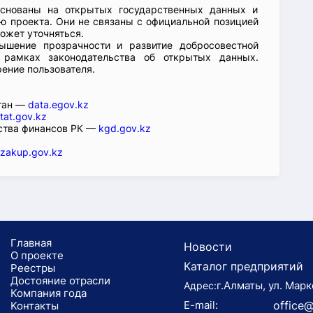
основаны на открытых государственных данных и
 проекта. Они не связаны с официальной позицией
ожет уточняться.
ышение прозрачности и развитие добросовестной
 рамках законодательства об открытых данных.
рение пользователя.
стан —
data.egov.kz
tat.gov.kz
ства финансов РК —
kgd.gov.kz
zakup.gov.kz
Главная
Новости
О проекте
Каталог предприятий
Реестры
Достояние отрасли
г.Алматы, ул. Марк
Адрес:
Компания года
E-mail:
office@
Koнтaкты