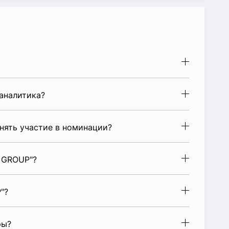
аналитика?
нять участие в номинации?
 GROUP"?
"?
ры?