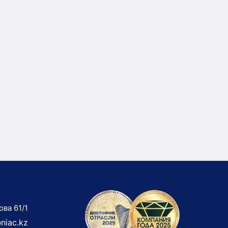
ова 61/1
niac.kz