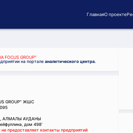
Главная
О проекте
Ре
IA FOCUS GROUP"
едприятии на портале
аналитического центра
.
CUS GROUP" ЖШС
095
., АЛМАЛЫ АУДАНЫ
ейфуллина, дом 498'
 не предоставляет контакты предприятий