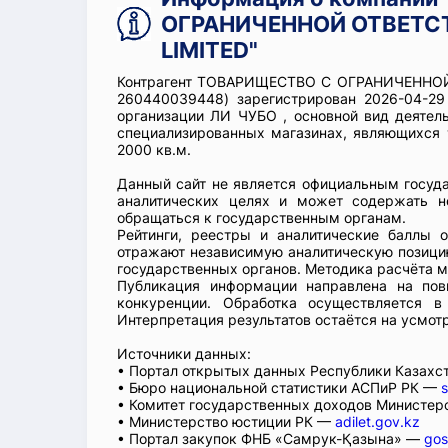
ОГРАНИЧЕННОЙ ОТВЕТСТ
LIMITED"
Контрагент ТОВАРИЩЕСТВО С ОГРАНИЧЕННОЙ
260440039448) зарегистрирован 2026-04-29 
организации ЛИ ЧУБО , основной вид деятель
специализированных магазинах, являющихся 
2000 кв.м.
Данный сайт не является официальным госуд
аналитических целях и может содержать н
обращаться к государственным органам.
Рейтинги, реестры и аналитические баллы 
отражают независимую аналитическую позицию
государственных органов. Методика расчёта м
Публикация информации направлена на пов
конкуренции. Обработка осуществляется в
Интерпретация результатов остаётся на усмот
Источники данных:
• Портал открытых данных Республики Казах
• Бюро национальной статистики АСПиР РК —
s
• Комитет государственных доходов Министер
• Министерство юстиции РК —
adilet.gov.kz
• Портал закупок ФНБ «Самрук-Қазына» —
gos