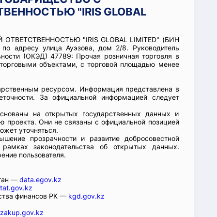
ВЕННОСТЬЮ "IRIS GLOBAL
 ОТВЕТСТВЕННОСТЬЮ "IRIS GLOBAL LIMITED" (БИН
по адресу улица Ауэзова, дом 2/8. Руководитель
ности (ОКЭД) 47789: Прочая розничная торговля в
торговыми объектами, с торговой площадью менее
арственным ресурсом. Информация представлена в
еточности. За официальной информацией следует
основаны на открытых государственных данных и
 проекта. Они не связаны с официальной позицией
ожет уточняться.
ышение прозрачности и развитие добросовестной
 рамках законодательства об открытых данных.
рение пользователя.
стан —
data.egov.kz
tat.gov.kz
ства финансов РК —
kgd.gov.kz
zakup.gov.kz