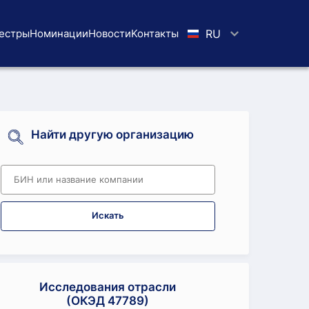
естры
Номинации
Новости
Koнтaкты
RU
Найти другую организацию
Искать
Исследования отрасли
(ОКЭД 47789)