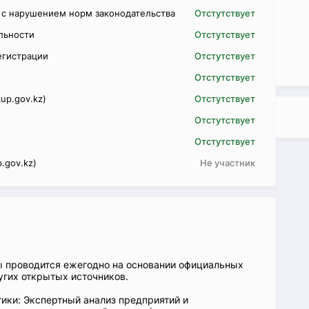
 с нарушением норм законодательства
Отстутствует
ельности
Отстутствует
егистрации
Отстутствует
Отстутствует
up.gov.kz)
Отстутствует
Отстутствует
Отстутствует
.gov.kz)
Не участник
ы проводится ежегодно на основании официальных
угих открытых источников.
ики: Экспертный анализ предприятий и