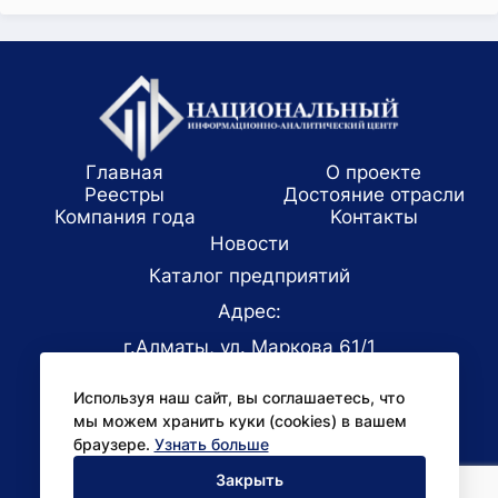
Главная
О проекте
Реестры
Достояние отрасли
Компания года
Koнтaкты
Новости
Каталог предприятий
Адрес:
г.Алматы, ул. Маркова 61/1
E-mail:
Используя наш сайт, вы соглашаетесь, что
office@niac.kz
мы можем хранить куки (cookies) в вашем
Для СМИ:
браузере.
Узнать больше
pr@niac.kz
Закрыть