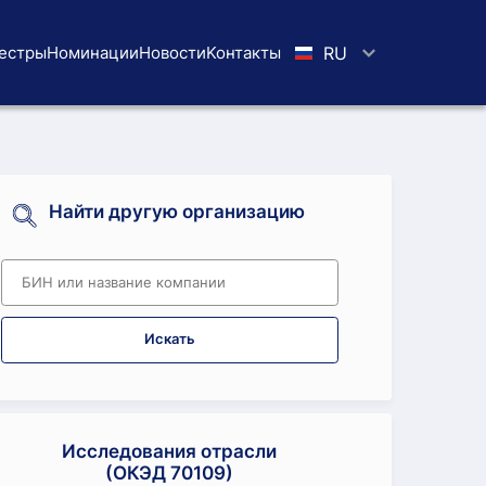
естры
Номинации
Новости
Koнтaкты
RU
Найти другую организацию
Искать
Исследования отрасли
(ОКЭД 70109)