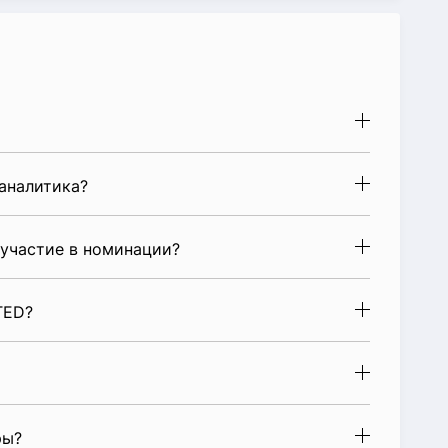
аналитика?
 участие в номинации?
TED?
ры?