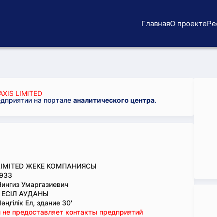
Главная
О проекте
Ре
XIS LIMITED
едприятии на портале
аналитического центра
.
LIMITED ЖЕКЕ КОМПАНИЯСЫ
933
Чингиз Умаргазиевич
, ЕСІЛ АУДАНЫ
ңгілік Ел, здание 30'
 не предоставляет контакты предприятий