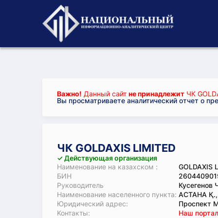
Важно!
Данный сайт
не принадлежит
ЧК GOLDA
Вы просматриваете аналитический отчет о пр
ЧК GOLDAXIS LIMITED
✓ Действующая организация
Наименование на казахском :
GOLDAXIS 
БИН
260440901
Руководитель
Кусегенов 
Наименование населенного пункта:
АСТАНА Қ.
Юридический адрес:
Проспект Мә
Koнтaкты:
Наш портал