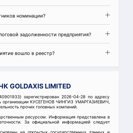
стников номинации?
алоговой задолженности предприятия?
риятие вошло в реестр?
ЧК GOLDAXIS LIMITED
40901933) зарегистрирован 2026-04-28 по адресу
тель организации КУСЕГЕНОВ ЧИНГИЗ УМАРГАЗИЕВИЧ,
тельность прочих головных компаний.
арственным ресурсом. Информация представлена в
еточности. За официальной информацией следует
основаны на открытых государственных данных и