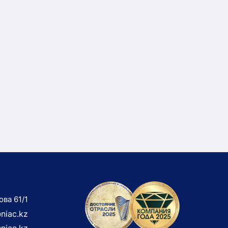
ова 61/1
niac.kz