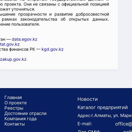
 проекта. Они не связаны с официальной позицией
ожет уточняться.
ышение прозрачности и развитие добросовестной
 рамках законодательства об открытых данных.
рение пользователя.
стан —
data.egov.kz
tat.gov.kz
ства финансов РК —
kgd.gov.kz
zakup.gov.kz
Главная
Новости
О проекте
Каталог предприятий
Реестры
Достояние отрасли
г.Алматы, ул. Марк
Адрес:
Компания года
E-mail:
office@
Koнтaкты